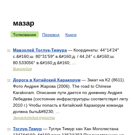
мазар
Толкование
Перевод
Книги
Мавзолей Тоглук-Тимура
— Координаты: 44°14′24″
31
с.&#160;ш. 80°31′59″ в.&#160;д. / 44.24° с.&#160;ш.
80.533056° в.&#160;д.&#160; …
Википедия
Дорога в Китайский Каракорум
— Закат на K2 (8611).
32
Фото Андрея Жарова (2006). The road to Chinese
Karakoram. Описание пути дается по дневнику Андрея
Лебедева (состояние инфраструктуры соответствует лету
2010 г.) Чтобы попасть в Китайский Каракорум команда
должна быть&#8230; …
Энциклопедия туриста
Тоглук-Тимур
— Туглук Тимур хан Хан Моголистана
33