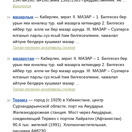
1347&#160; &#160;зима 1362/1363 Предшественник: не …
Википедия
мазарлык
— Каберлек, зират. II. МАЗАР – 1. Билгесез бер
34
урын яки юнәлеш тур. кай мазарга киткәндер 2. Билгесез
әйбер тур. әллә ни бер мазар шунда. III. МАЗАР – Сүзләргә
ялганып парлы сүз ясый һәм билгесезлекне, чамалап
әйтүне белдерә кушамат мазар …
Татар теленең аңлатмалы сүзлеге
мазарстан
— Каберлек, зират. II. МАЗАР – 1. Билгесез бер
35
урын яки юнәлеш тур. кай мазарга киткәндер 2. Билгесез
әйбер тур. әллә ни бер мазар шунда. III. МАЗАР – Сүзләргә
ялганып парлы сүз ясый һәм билгесезлекне, чамалап
әйтүне белдерә кушамат мазар …
Татар теленең аңлатмалы сүзлеге
Термез
— город (с 1929) в Узбекистане, центр
36
Сурхандарьинской области, порт на Амударье.
Железнодорожная станция. Мост через Амударью,
соединяющий Термез с портом Хайратон (Афганистан).
90,4 тыс. жителей (1991). Хлопкоочистительная,
пищевая,&#8230; …