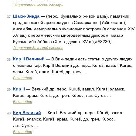
Энциклопедический словарь
Шахи-Зинда
— (перс., буквально живой царь), памятник
37
средневековой архитектуры в Самарканде (Узбекистан);
ансамбль мемориально культовых построек (в основном XIV
XV вв.) с керамическим многоцветным декором: мазар
Кусама ибн Аббаса (XIV в., декор XV в.),&#8230; …
Энциклопедический словарь
Кир II Великий
— В Википедии есть статьи о других людях
38
с именем Кир. Кир II Великий др. перс. Kūruš, вавил. Kuraš,
элам. Kuraš, арам. Kureš, др. греч …
Википедия
Кир II
— Великий др. перс. Kūruš, вавил. Kuraš, эламск.
39
Kuraš, арам. Kureš, др. греч. Κῦρος, лат. Cyrus …
Википедия
Кир Великий
— Кир II Великий др. перс. Kūruš, вавил.
40
Kuraš, эламск. Kuraš, арам. Kureš, др. греч. Κῦρος,
лат. Cyrus …
Википедия